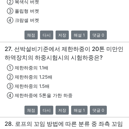
② 복색식 버켓
③ 폴립형 버켓
④ 크람셀 버켓
채점
다시
저장
해설 1
댓글 0
27. 선박설비기준에서 제한하중이 20톤 미만인
하역장치의 하중시험시의 시험하중은?
① 제한하중의 1.1배
② 제한하중의 1.25배
③ 제한하중의 1.5배
④ 제한하중에 5톤을 가한 하중
채점
다시
저장
해설 1
댓글 0
28. 로프의 꼬임 방법에 따른 분류 중 좌측 꼬임