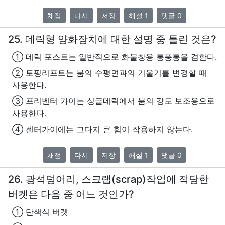
채점
다시
저장
해설 1
댓글 0
25. 데릭형 양화장치에 대한 설명 중 틀린 것은?
① 데릭 포스트는 일반적으로 화물창용 통풍통을 겸한다.
② 토핑리프트는 붐의 수평면과의 기울기를 변경할 때
사용한다.
③ 프리벤터 가이는 싱글데릭에서 붐의 강도 보조용으로
사용한다.
④ 센터가이에는 그다지 큰 힘이 작용하지 않는다.
채점
다시
저장
해설 1
댓글 0
26. 광석덩어리, 스크랩(scrap)작업에 적당한
버켓은 다음 중 어느 것인가?
① 단색식 버켓