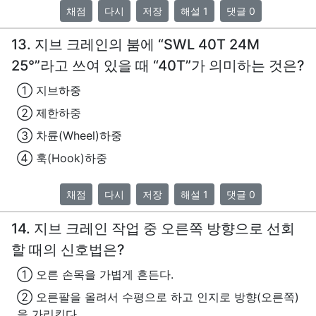
채점
다시
저장
해설 1
댓글 0
13. 지브 크레인의 붐에 “SWL 40T 24M
25°”라고 쓰여 있을 때 “40T”가 의미하는 것은?
① 지브하중
② 제한하중
③ 차륜(Wheel)하중
④ 훅(Hook)하중
채점
다시
저장
해설 1
댓글 0
14. 지브 크레인 작업 중 오른쪽 방향으로 선회
할 때의 신호법은?
① 오른 손목을 가볍게 흔든다.
② 오른팔을 올려서 수평으로 하고 인지로 방향(오른쪽)
을 가리킨다.