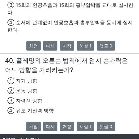
③ 15회의 인공호흡과 15회의 흉부압박을 교대로 실시한
다.
④ 순서에 관계없이 인공호흡과 흉부압박을 동시에 실시
한다.
채점
다시
저장
해설 1
댓글 0
40. 플레밍의 오른손 법칙에서 엄지 손가락은
어느 방향을 가리키는가?
① 자기 방향
② 운동 방향
③ 자력선 방향
④ 유도 기전력 방향
채점
다시
저장
해설 1
댓글 0