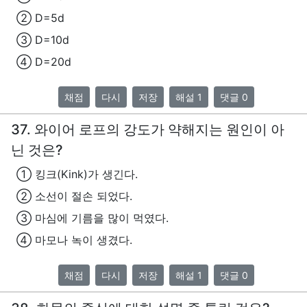
② D=5d
③ D=10d
④ D=20d
채점
다시
저장
해설 1
댓글 0
37. 와이어 로프의 강도가 약해지는 원인이 아
닌 것은?
① 킹크(Kink)가 생긴다.
② 소선이 절손 되었다.
③ 마심에 기름을 많이 먹였다.
④ 마모나 녹이 생겼다.
채점
다시
저장
해설 1
댓글 0