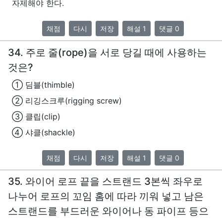
자제해야 한다.
채점
다시
저장
해설 1
댓글 0
34. 주로 줄(rope)을 서로 당길 때에 사용하는
것은?
① 딤블(thimble)
② 리깅스크루(rigging screw)
③ 클립(clip)
④ 샤클(shackle)
채점
다시
저장
해설 1
댓글 0
35. 와이어 로프 끝을 스트랜드 3본씩 좌우로
나누어 로프의 꼬임 홈에 따라 끼워 넣고 남은
스트랜드를 부드러운 와이어나 동 파이프 등으