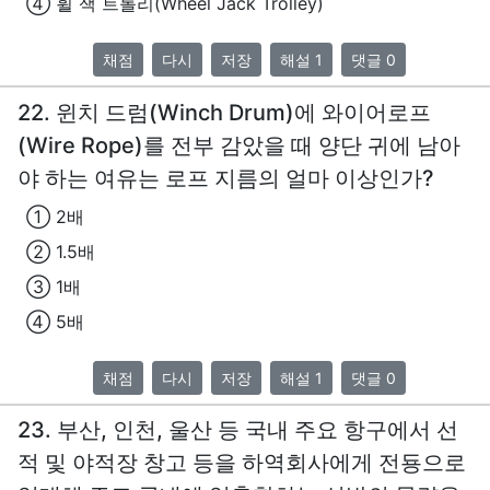
④ 휠 잭 트롤리(Wheel Jack Trolley)
채점
다시
저장
해설 1
댓글 0
22. 윈치 드럼(Winch Drum)에 와이어로프
(Wire Rope)를 전부 감았을 때 양단 귀에 남아
야 하는 여유는 로프 지름의 얼마 이상인가?
① 2배
② 1.5배
③ 1배
④ 5배
채점
다시
저장
해설 1
댓글 0
23. 부산, 인천, 울산 등 국내 주요 항구에서 선
적 및 야적장 창고 등을 하역회사에게 전둉으로