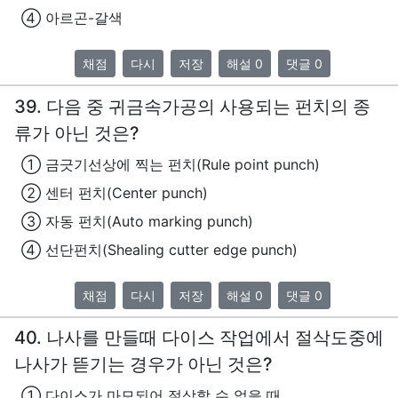
④ 아르곤-갈색
채점
다시
저장
해설 0
댓글 0
39. 다음 중 귀금속가공의 사용되는 펀치의 종
류가 아닌 것은?
① 금긋기선상에 찍는 펀치(Rule point punch)
② 센터 펀치(Center punch)
③ 자동 펀치(Auto marking punch)
④ 선단펀치(Shealing cutter edge punch)
채점
다시
저장
해설 0
댓글 0
40. 나사를 만들때 다이스 작업에서 절삭도중에
나사가 뜯기는 경우가 아닌 것은?
① 다이스가 마모되어 절삭할 수 없을 때