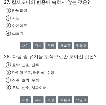
27. 칼세도니의 변종에 속하지 않는 것은?
① 카닐리언
② 사드
③ 아게이트
④ 스모키
채점
다시
저장
해설 0
댓글 0
28. 다음 중 유기물 보석으로만 모아진 것은?
① 호박, 산호, 진주
② 다이아몬드, 터키석, 수정
③ 진주, 호박, 수정
④ 호박, 산호, 사파이어
채점
다시
저장
해설 0
댓글 0