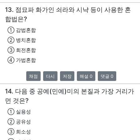
13. 점묘파 화가인 쇠라와 시냑 등이 사용한 혼
합법은?
① 감법혼합
② 병치혼합
③ 회전혼합
④ 가법혼합
채점
다시
저장
해설 0
댓글 0
14. 다음 중 공예(민예)미의 본질과 가장 거리가
먼 것은?
① 실용성
② 공유성
③ 희소성