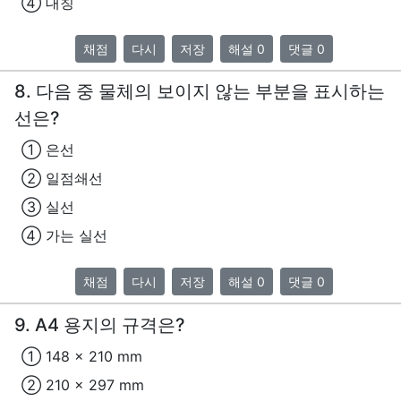
④ 대칭
채점
다시
저장
해설 0
댓글 0
8. 다음 중 물체의 보이지 않는 부분을 표시하는
선은?
① 은선
② 일점쇄선
③ 실선
④ 가는 실선
채점
다시
저장
해설 0
댓글 0
9. A4 용지의 규격은?
① 148 x 210 mm
② 210 x 297 mm