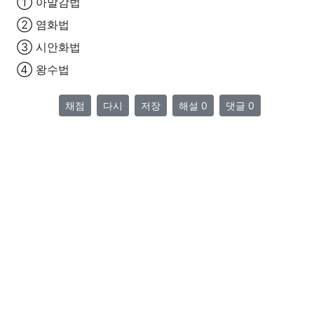
① 아말감법
② 염화법
③ 시안화법
④ 왕수법
채점
다시
저장
해설 0
댓글 0