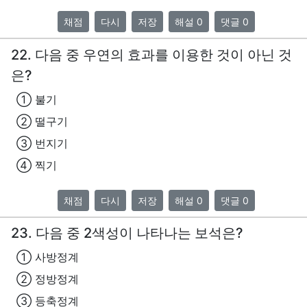
채점
다시
저장
해설 0
댓글 0
22. 다음 중 우연의 효과를 이용한 것이 아닌 것
은?
① 불기
② 떨구기
③ 번지기
④ 찍기
채점
다시
저장
해설 0
댓글 0
23. 다음 중 2색성이 나타나는 보석은?
① 사방정계
② 정방정계
③ 등축정계