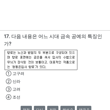
17. 다음 내용은 어느 시대 금속 공예의 특징인
가?
① 고구려
② 신라
③ 고려
④ 조선
채점
다시
저장
해설 0
댓글 0