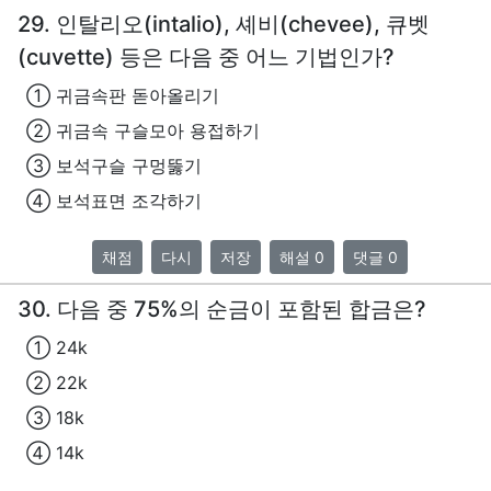
29. 인탈리오(intalio), 셰비(chevee), 큐벳
(cuvette) 등은 다음 중 어느 기법인가?
① 귀금속판 돋아올리기
② 귀금속 구슬모아 용접하기
③ 보석구슬 구멍뚫기
④ 보석표면 조각하기
채점
다시
저장
해설 0
댓글 0
30. 다음 중 75%의 순금이 포함된 합금은?
① 24k
② 22k
③ 18k
④ 14k