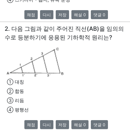
채점
다시
저장
해설 0
댓글 0
2. 다음 그림과 같이 주어진 직선(AB)을 임의의
수로 등분하기에 응용된 기하학적 원리는?
① 대칭
② 합동
③ 리듬
④ 평행선
채점
다시
저장
해설 0
댓글 0