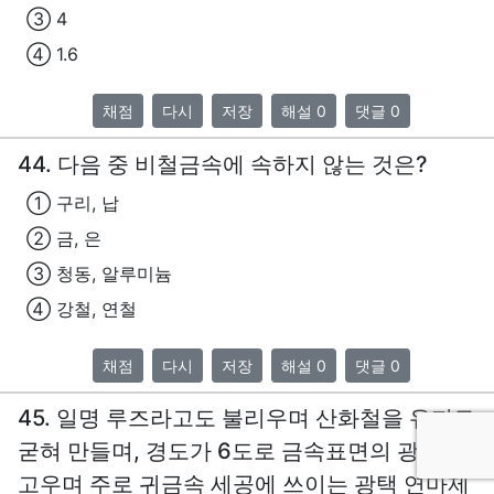
③ 4
④ 1.6
채점
다시
저장
해설 0
댓글 0
44. 다음 중 비철금속에 속하지 않는 것은?
① 구리, 납
② 금, 은
③ 청동, 알루미늄
④ 강철, 연철
채점
다시
저장
해설 0
댓글 0
45. 일명 루즈라고도 불리우며 산화철을 유지로
굳혀 만들며, 경도가 6도로 금속표면의 광택이
고우며 주로 귀금속 세공에 쓰이는 광택 연마제