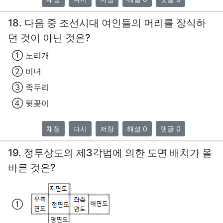
18. 다음 중 조선시대 여인들의 머리를 장식하
던 것이 아닌 것은?
① 노리개
② 비녀
③ 족두리
④ 뒷꽂이
채점
다시
저장
해설 0
댓글 0
19. 정투상도의 제3각법에 의한 도면 배치가 올
바른 것은?
①