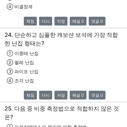
④ 비결정계
채점
다시
저장
해설 0
댓글 0
24. 단순하고 심플한 캐보션 보석에 가장 적합
한 난집 형태는?
① 이중테 난집
② 멜레 난집
③ 파이프 난집
④ 조각 난집
채점
다시
저장
해설 0
댓글 0
25. 다음 중 비중 측정법으로 적합하지 않은 것
은?