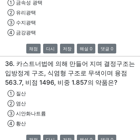
① 금속성 광택
② 유리광택
③ 수지광택
④ 금강광택
채점
다시
저장
해설 0
댓글 0
36. 카스트너법에 의해 만들어 지며 결정구조는
입방정계 구조, 식염형 구조로 무색이며 융점
563.7, 비점 1496, 비중 1.857의 약품은?
① 질산
② 염산
③ 시안화나트륨
④ 황산
채점
다시
저장
해설 0
댓글 0