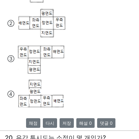
②
③
④
채점
다시
저장
해설 0
댓글 0
20. 유각 투시도는 소점이 몇 개인가?