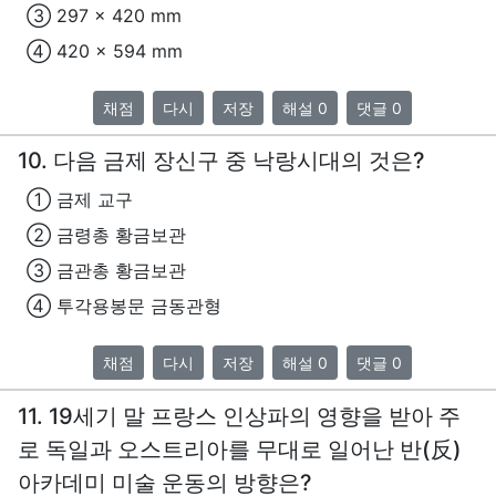
③ 297 x 420 mm
④ 420 x 594 mm
채점
다시
저장
해설 0
댓글 0
10. 다음 금제 장신구 중 낙랑시대의 것은?
① 금제 교구
② 금령총 황금보관
③ 금관총 황금보관
④ 투각용봉문 금동관형
채점
다시
저장
해설 0
댓글 0
11. 19세기 말 프랑스 인상파의 영향을 받아 주
로 독일과 오스트리아를 무대로 일어난 반(反)
아카데미 미술 운동의 방향은?