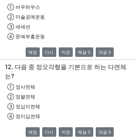
① 바우하우스
② 미술공예운동
③ 세세션
④ 문예부흥운동
채점
다시
저장
해설 0
댓글 0
12. 다음 중 정오각형을 기본으로 하는 다면체
는?
① 정사면체
② 정팔면체
③ 정십이면체
④ 정이십면체
채점
다시
저장
해설 0
댓글 0