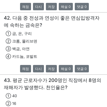
채점
다시
저장
해설 0
댓글 0
42. 다음 중 전성과 연성이 좋은 면심입방격자
에 속하는 금속은?
① 금, 은, 구리
② 크롬, 몰리브덴
③ 백금, 아연
④ 카드늄, 코발트
채점
다시
저장
해설 0
댓글 0
43. 평균 근로자수가 200명인 직장에서 8명의
재해자가 발생했다. 천인율은?
① 40
② 16