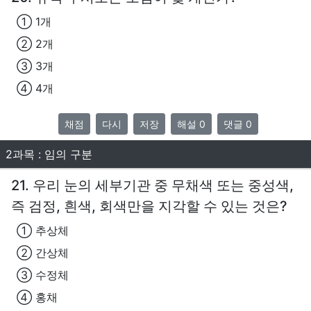
① 1개
② 2개
③ 3개
④ 4개
채점
다시
저장
해설 0
댓글 0
2과목 : 임의 구분
21. 우리 눈의 세부기관 중 무채색 또는 중성색,
즉 검정, 흰색, 회색만을 지각할 수 있는 것은?
① 추상체
② 간상체
③ 수정체
④ 홍채