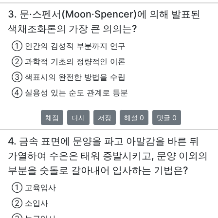
3. 문·스펜서(Moon·Spencer)에 의해 발표된
색채조화론의 가장 큰 의의는?
① 인간의 감성적 부분까지 연구
② 과학적 기초의 정량적인 이론
③ 색표시의 완전한 방법을 수립
④ 실용성 있는 순도 관계로 등분
채점
다시
저장
해설 0
댓글 0
4. 금속 표면에 문양을 파고 아말감을 바른 뒤
가열하여 수은은 태워 증발시키고, 문양 이외의
부분을 숫돌로 갈아내어 입사하는 기법은?
① 고육입사
② 소입사