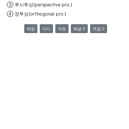
③ 투시투상(perspective pro.)
④ 정투상(orthogonal pro.)
채점
다시
저장
해설 0
댓글 0