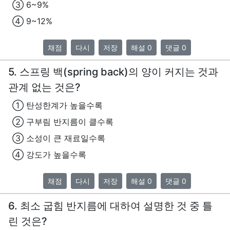
③ 6~9%
④ 9~12%
채점
다시
저장
해설 0
댓글 0
5. 스프링 백(spring back)의 양이 커지는 것과
관계 없는 것은?
① 탄성한계가 높을수록
② 구부림 반지름이 클수록
③ 소성이 큰 재료일수록
④ 강도가 높을수록
채점
다시
저장
해설 0
댓글 0
6. 최소 굽힘 반지름에 대하여 설명한 것 중 틀
린 것은?