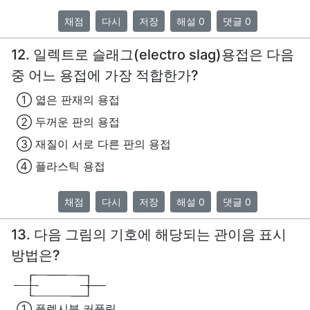
채점
다시
저장
해설 0
댓글 0
12. 일렉트로 슬래그(electro slag)용접은 다음
중 어느 용접에 가장 적합한가?
① 엷은 판재의 용접
② 두꺼운 판의 용접
③ 재질이 서로 다른 판의 용접
④ 플라스틱 용접
채점
다시
저장
해설 0
댓글 0
13. 다음 그림의 기호에 해당되는 관이음 표시
방법은?
① 플렉시블 커플링