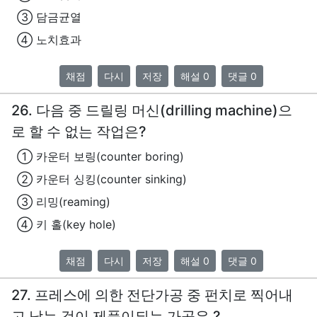
③ 담금균열
④ 노치효과
채점
다시
저장
해설 0
댓글 0
26. 다음 중 드릴링 머신(drilling machine)으
로 할 수 없는 작업은?
① 카운터 보링(counter boring)
② 카운터 싱킹(counter sinking)
③ 리밍(reaming)
④ 키 홀(key hole)
채점
다시
저장
해설 0
댓글 0
27. 프레스에 의한 전단가공 중 펀치로 찍어내
고 남는 것이 제품이되는 가공은 ?