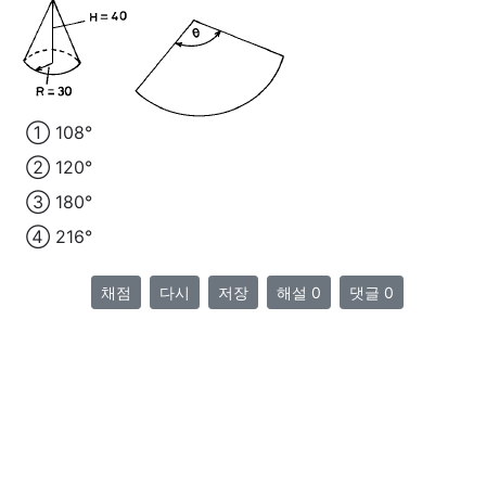
① 108°
② 120°
③ 180°
④ 216°
채점
다시
저장
해설 0
댓글 0