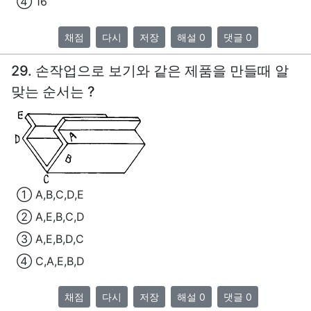
④ 16
채점
다시
저장
해설 0
댓글 0
29. 손작업으로 보기와 같은 제품을 만들때 알
맞는 순서는 ?
① A,B,C,D,E
② A,E,B,C,D
③ A,E,B,D,C
④ C,A,E,B,D
채점
다시
저장
해설 0
댓글 0