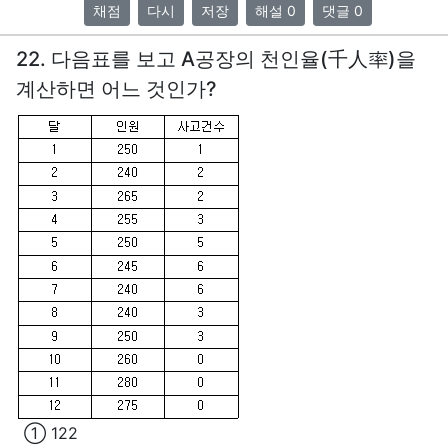
채점
다시
저장
해설 0
댓글 0
22. 다음표를 보고 A공장의 천인율(千人率)을
계산하면 어느 것인가?
① 122