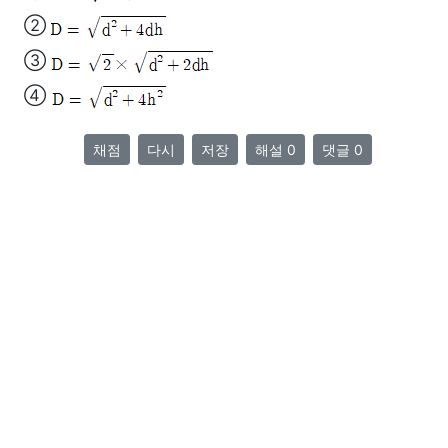
②
③
④
채점
다시
저장
해설 0
댓글 0