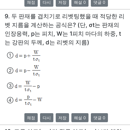
채점
다시
저장
해설 0
댓글 0
9. 두 판재를 겹치기로 리벳팅했을 때 적당한 리
벳 지름을 계산하는 공식은? (단, σt는 판재의
인장응력, p는 피치, W는 1피치 마다의 하중, t
는 강판의 두께, d는 리벳의 지름)
①
②
③
④
채점
다시
저장
해설 0
댓글 0