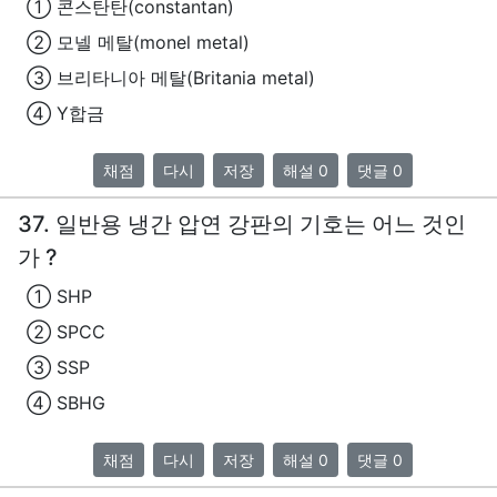
① 콘스탄탄(constantan)
② 모넬 메탈(monel metal)
③ 브리타니아 메탈(Britania metal)
④ Y합금
채점
다시
저장
해설 0
댓글 0
37. 일반용 냉간 압연 강판의 기호는 어느 것인
가 ?
① SHP
② SPCC
③ SSP
④ SBHG
채점
다시
저장
해설 0
댓글 0