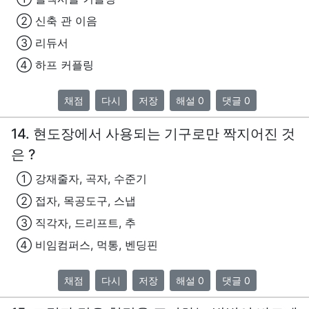
② 신축 관 이음
③ 리듀서
④ 하프 커플링
채점
다시
저장
해설 0
댓글 0
14. 현도장에서 사용되는 기구로만 짝지어진 것
은 ?
① 강재줄자, 곡자, 수준기
② 접자, 목공도구, 스냅
③ 직각자, 드리프트, 추
④ 비임컴퍼스, 먹통, 벤딩핀
채점
다시
저장
해설 0
댓글 0