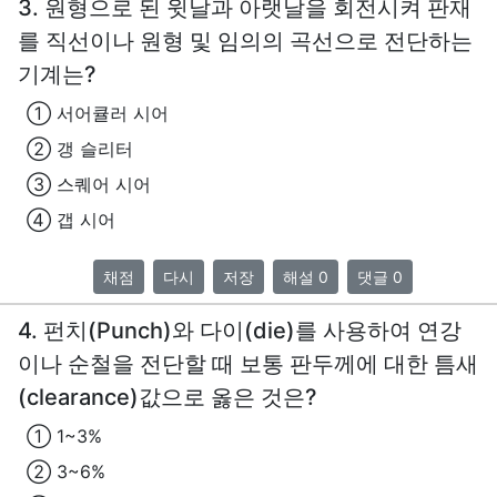
3. 원형으로 된 윗날과 아랫날을 회전시켜 판재
를 직선이나 원형 및 임의의 곡선으로 전단하는
기계는?
① 서어큘러 시어
② 갱 슬리터
③ 스퀘어 시어
④ 갭 시어
채점
다시
저장
해설 0
댓글 0
4. 펀치(Punch)와 다이(die)를 사용하여 연강
이나 순철을 전단할 때 보통 판두께에 대한 틈새
(clearance)값으로 옳은 것은?
① 1~3%
② 3~6%