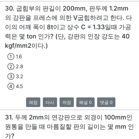
30. 굽힘부의 판길이 200mm, 판두께 1.2mm
의 강판을 프레스에 의한 V굽힘하려고 한다. 다
이의 어깨 폭이 8t이고 상수 C = 1.33일때 가공
력은 몇 ton 인가? (단, 강판의 인장 강도는 40
kgf/mm2이다.)
① 1.6
② 2.8
③ 3.2
④ 4.5
채점
다시
저장
해설 0
댓글 0
31. 두께 2mm의 연강판으로 외경이 100mm인
원통을 만들 때 마름질할 판의 길이는 몇 mm 인
가?