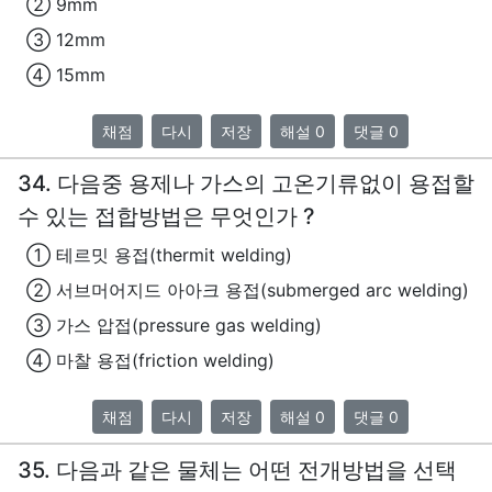
② 9mm
③ 12mm
④ 15mm
채점
다시
저장
해설 0
댓글 0
34. 다음중 용제나 가스의 고온기류없이 용접할
수 있는 접합방법은 무엇인가 ?
① 테르밋 용접(thermit welding)
② 서브머어지드 아아크 용접(submerged arc welding)
③ 가스 압접(pressure gas welding)
④ 마찰 용접(friction welding)
채점
다시
저장
해설 0
댓글 0
35. 다음과 같은 물체는 어떤 전개방법을 선택