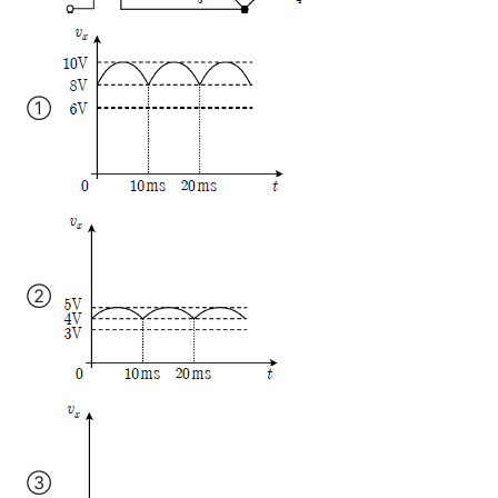
①
②
③