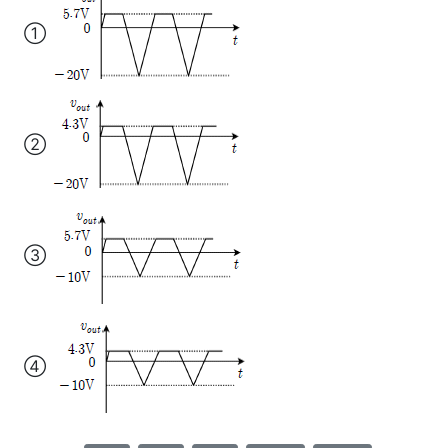
①
②
③
④