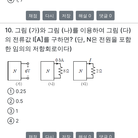
채점
다시
저장
해설 0
댓글 0
10. 그림 (가)와 그림 (나)를 이용하여 그림 (다)
의 전류값 I[A]를 구하면? (단, N은 전원을 포함
한 임의의 저항회로이다)
① 0.25
② 0.5
③ 1
④ 2
채점
다시
저장
해설 0
댓글 0