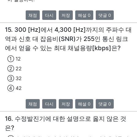
채점
다시
저장
해설 0
댓글 0
15. 300 [Hz]에서 4,300 [Hz]까지의 주파수 대
역과 신호 대 잡음비(SNR)가 255인 통신 링크
에서 얻을 수 있는 최대 채널용량[kbps]은?
① 12
② 22
③ 32
④ 42
채점
다시
저장
해설 0
댓글 0
16. 수정발진기에 대한 설명으로 옳지 않은 것
은?