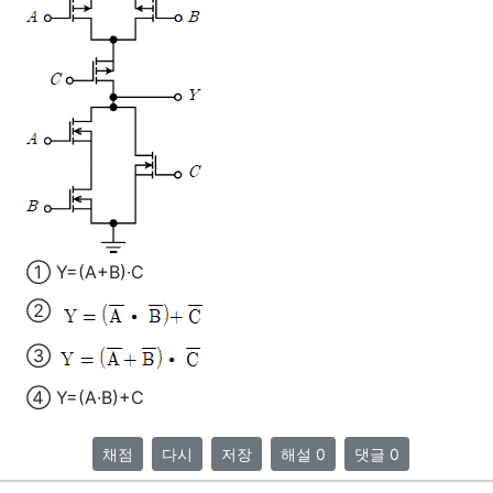
① Y=(A+B)∙C
②
③
④ Y=(A∙B)+C
채점
다시
저장
해설 0
댓글 0