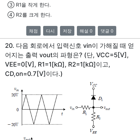
③ R1을 작게 한다.
④ R2를 크게 한다.
채점
다시
저장
해설 0
댓글 0
20. 다음 회로에서 입력신호 vin이 가해질 때 얻
어지는 출력 vout의 파형은? (단, VCC=5[V],
VEE=0[V], R1=1[kΩ], R2=1[kΩ]이고,
CD,on=0.7[V]이다.)