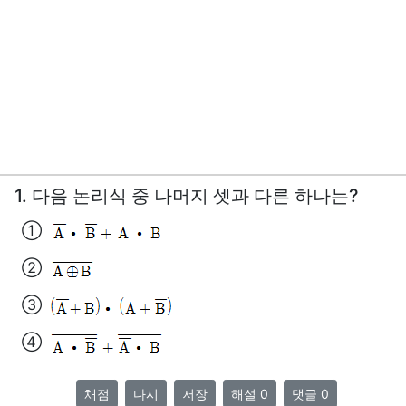
1. 다음 논리식 중 나머지 셋과 다른 하나는?
①
②
③
④
채점
다시
저장
해설 0
댓글 0