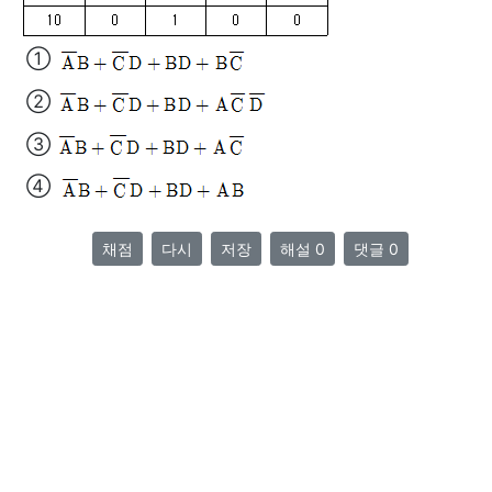
①
②
③
④
채점
다시
저장
해설 0
댓글 0