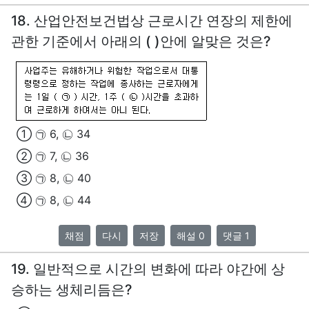
18. 산업안전보건법상 근로시간 연장의 제한에
관한 기준에서 아래의 ( )안에 알맞은 것은?
① ㉠ 6, ㉡ 34
② ㉠ 7, ㉡ 36
③ ㉠ 8, ㉡ 40
④ ㉠ 8, ㉡ 44
채점
다시
저장
해설 0
댓글 1
19. 일반적으로 시간의 변화에 따라 야간에 상
승하는 생체리듬은?