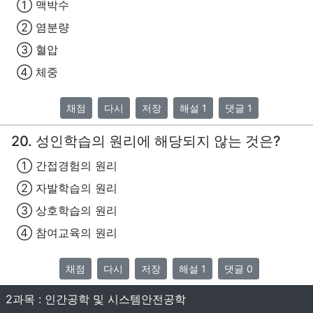
① 맥박수
② 염분량
③ 혈압
④ 체중
채점
다시
저장
해설 1
댓글 1
20. 성인학습의 원리에 해당되지 않는 것은?
① 간접경험의 원리
② 자발학습의 원리
③ 상호학습의 원리
④ 참여교육의 원리
채점
다시
저장
해설 1
댓글 0
2과목 : 인간공학 및 시스템안전공학