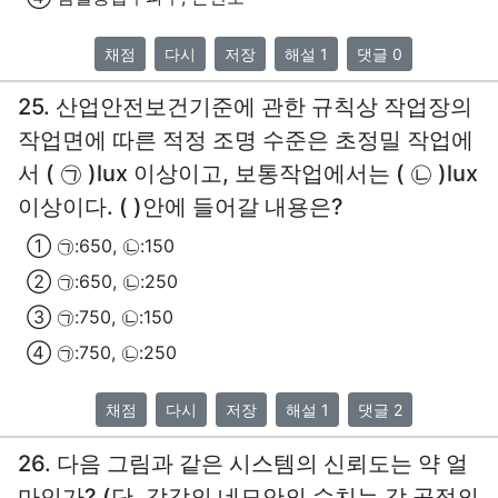
채점
다시
저장
해설 1
댓글 0
25. 산업안전보건기준에 관한 규칙상 작업장의
작업면에 따른 적정 조명 수준은 초정밀 작업에
서 ( ㉠ )lux 이상이고, 보통작업에서는 ( ㉡ )lux
이상이다. ( )안에 들어갈 내용은?
① ㉠:650, ㉡:150
② ㉠:650, ㉡:250
③ ㉠:750, ㉡:150
④ ㉠:750, ㉡:250
채점
다시
저장
해설 1
댓글 2
26. 다음 그림과 같은 시스템의 신뢰도는 약 얼
마인가? (단, 각각의 네모안의 수치는 각 공정의