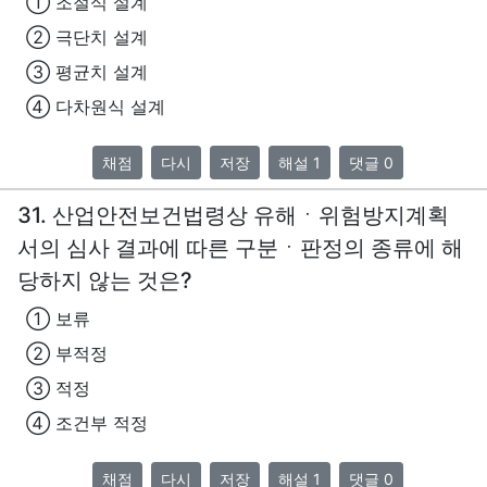
① 조절식 설계
② 극단치 설계
③ 평균치 설계
④ 다차원식 설계
채점
다시
저장
해설 1
댓글 0
31. 산업안전보건법령상 유해ㆍ위험방지계획
서의 심사 결과에 따른 구분ㆍ판정의 종류에 해
당하지 않는 것은?
① 보류
② 부적정
③ 적정
④ 조건부 적정
채점
다시
저장
해설 1
댓글 0