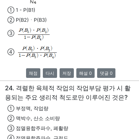
① 1 - P(B1)
② P(B2)ㆍP(B3)
③
④
채점
다시
저장
해설 0
댓글 0
24. 격렬한 육체적 작업의 작업부담 평가 시 활
용되는 주요 생리적 척도로만 이루어진 것은?
① 부정맥, 작업량
② 맥박수, 산소 소비량
③ 점멸융합주파수, 폐활량
④ 점멸융합주파수, 근전도