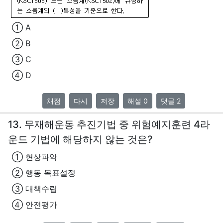
① A
② B
③ C
④ D
채점
다시
저장
해설 0
댓글 2
13. 무재해운동 추진기법 중 위험예지훈련 4라
운드 기법에 해당하지 않는 것은?
① 현상파악
② 행동 목표설정
③ 대책수립
④ 안전평가