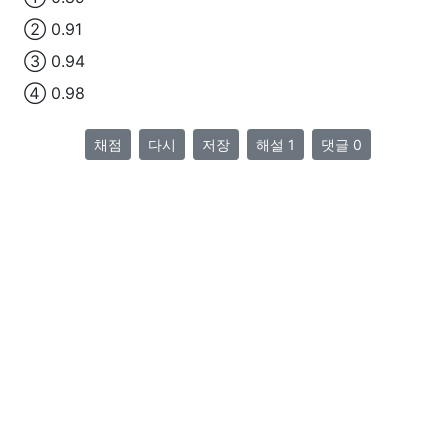
② 0.91
③ 0.94
④ 0.98
채점
다시
저장
해설 1
댓글 0