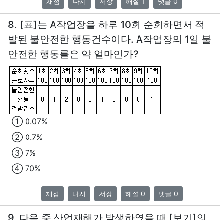
채점
다시
저장
해설 1
댓글 0
8. [표]는 A작업장을 하루 10회 순회하면서 적
발된 불안전한 행동건수이다. A작업장의 1일 불
안전한 행동률은 약 얼마인가?
① 0.07%
② 0.7%
③ 7%
④ 70%
채점
다시
저장
해설 0
댓글 0
9. 다음 중 산업재해가 발생하였을 때 [보기]의