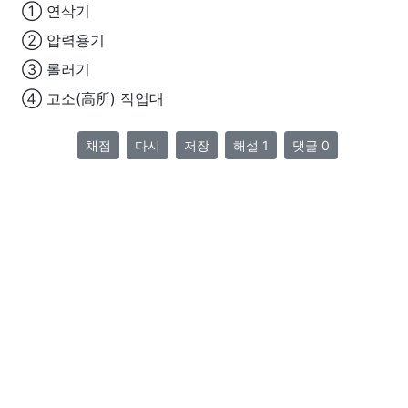
① 연삭기
② 압력용기
③ 롤러기
④ 고소(高所) 작업대
채점
다시
저장
해설 1
댓글 0