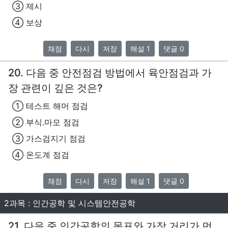
③ 제시
④ 보상
채점
다시
저장
해설 1
댓글 0
20. 다음 중 안전점검 방법에서 육안점검과 가
장 관련이 깊은 것은?
① 테스트 해머 점검
② 부식.마모 점검
③ 가스검지기 점검
④ 온도계 점검
채점
다시
저장
해설 1
댓글 0
2과목 : 인간공학 및 시스템안전공학
21. 다음 중 인간공학의 목표와 가장 거리가 먼