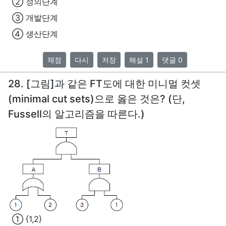
② 정의단계
③ 개발단계
④ 생산단계
채점
다시
저장
해설 1
댓글 0
28. [그림]과 같은 FT도에 대한 미니멀 컷셋
(minimal cut sets)으로 옳은 것은? (단,
Fussell의 알고리즘을 따른다.)
① {1,2}