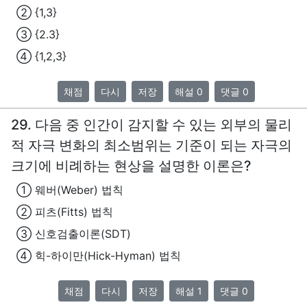
② {1,3}
③ {2.3}
④ {1,2,3}
채점
다시
저장
해설 0
댓글 0
29. 다음 중 인간이 감지할 수 있는 외부의 물리
적 자극 변화의 최소범위는 기준이 되는 자극의
크기에 비례하는 현상을 설명한 이론은?
① 웨버(Weber) 법칙
② 피츠(Fitts) 법칙
③ 신호검출이론(SDT)
④ 힉-하이만(Hick-Hyman) 법칙
채점
다시
저장
해설 1
댓글 0