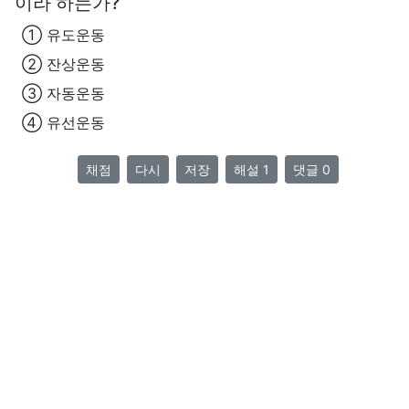
이라 하는가?
① 유도운동
② 잔상운동
③ 자동운동
④ 유선운동
채점
다시
저장
해설 1
댓글 0