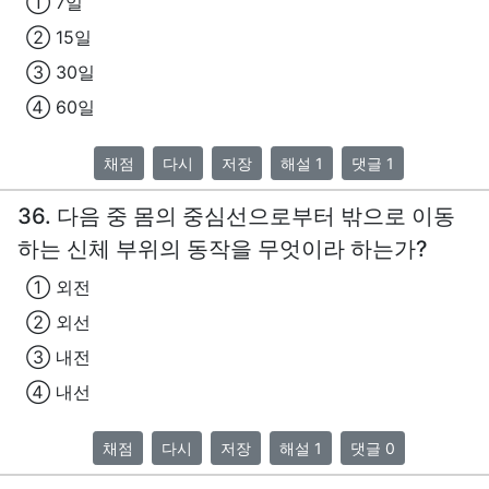
① 7일
② 15일
③ 30일
④ 60일
채점
다시
저장
해설 1
댓글 1
36. 다음 중 몸의 중심선으로부터 밖으로 이동
하는 신체 부위의 동작을 무엇이라 하는가?
① 외전
② 외선
③ 내전
④ 내선
채점
다시
저장
해설 1
댓글 0