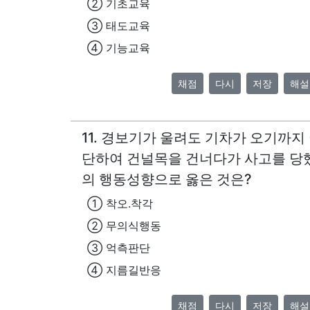
② 기초교육
③ 태도교육
④ 기능교육
채점
다시
저장
해설
11. 경보기가 울려도 기차가 오기까지
단하여 건널목을 건너다가 사고를 당했
의 행동성향으로 옳은 것은?
① 착오.착각
② 무의식행동
③ 억측판단
④ 지름길반응
채점
다시
저장
해설