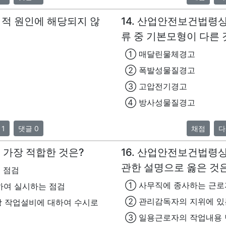
접적 원인에 해당되지 않
14. 산업안전보건법령
류 중 기본모형이 다른 
① 매달린물체경고
② 폭발성물질경고
③ 고압전기경고
④ 방사성물질경고
 1
댓글 0
채점
다
로 가장 적합한 것은?
16. 산업안전보건법령
관한 설명으로 옳은 것
 점검
① 사무직에 종사하는 근로
하여 실시하는 점검
② 관리감독자의 지위에 있
해당 작업설비에 대하여 수시로
③ 일용근로자의 작업내용 