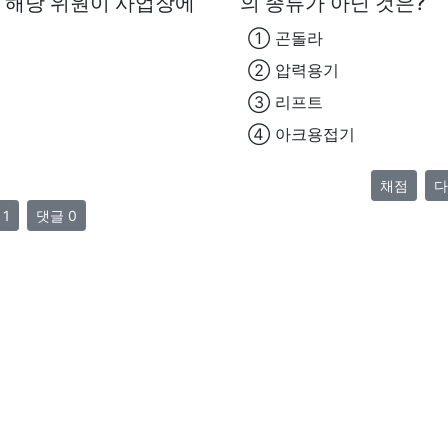
, 해당 위원이 사업장에
의 종류가 아닌 것은?
① 곤돌라
② 압력용기
③ 리프트
④ 아크용접기
채점
다
 1
댓글 0