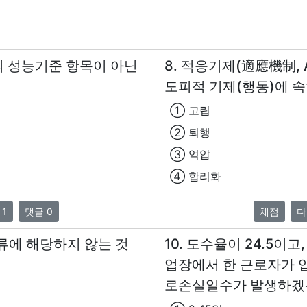
의 성능기준 항목이 아닌
8. 적응기제(適應機制, Ad
도피적 기제(행동)에 속
① 고립
② 퇴행
③ 억압
④ 합리화
 1
댓글 0
채점
다
류에 해당하지 않는 것
10. 도수율이 24.5이고
업장에서 한 근로자가 입
로손실일수가 발생하겠