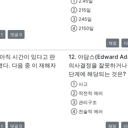
① 2.45일
② 215일
③ 245일
④ 2150일
 1
댓글 0
채점
다
 아직 시간이 있다고 판
12. 아담스(Edward
다. 다음 중 이 재해자
의사결정을 잘못하거나 
단계에 해당되는 것은?
① 사고
② 작전적 에러
③ 관리구조
④ 전술적 에러
 1
댓글 0
채점
다