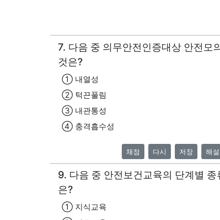
7. 다음 중 의무안전인증대상 안전모
것은?
① 내열성
② 턱끈풀림
③ 내관통성
④ 충격흡수성
채점
다시
저장
해설
9. 다음 중 안전보건교육의 단계별 종
은?
① 지식교육