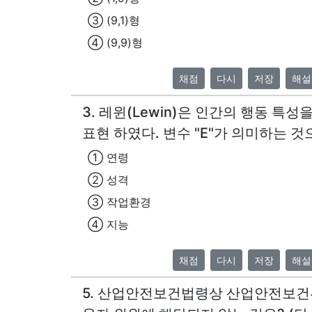
③ (9,1)형
④ (9,9)형
채점
다시
저장
해설
3. 레윈(Lewin)은 인간의 행동 특성을 " 
표현 하였다. 변수 "E"가 의미하는 것
① 연령
② 성격
③ 작업환경
④ 지능
채점
다시
저장
해설
5. 산업안전보건법령상 산업안전보건