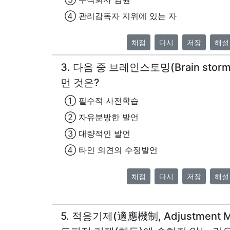
④ 관리감독자 지위에 있는 자
채점
다시
저장
해설
3. 다음 중 브레인스토밍(Brain sto
먼 것은?
① 필수적 사전학습
② 자유분방한 발언
③ 대량적인 발언
④ 타인 의견의 수정발언
채점
다시
저장
해설
5. 적응기제(適應機制, Adjustment 