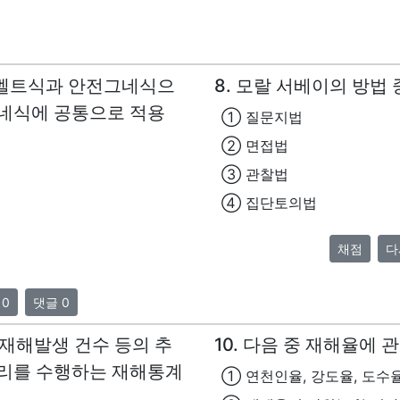
 벨트식과 안전그네식으
8. 모랄 서베이의 방법
그네식에 공통으로 적용
① 질문지법
② 면접법
③ 관찰법
④ 집단토의법
채점
다
 0
댓글 0
 재해발생 건수 등의 추
10. 다음 중 재해율에 
관리를 수행하는 재해통계
① 연천인율, 강도율, 도수율