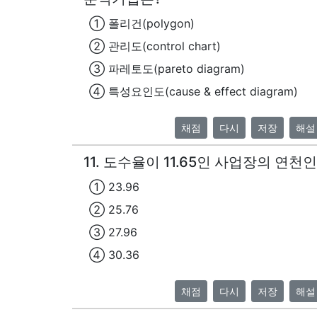
① 폴리건(polygon)
② 관리도(control chart)
③ 파레토도(pareto diagram)
④ 특성요인도(cause & effect diagram)
채점
다시
저장
해설
11. 도수율이 11.65인 사업장의 연
① 23.96
② 25.76
③ 27.96
④ 30.36
채점
다시
저장
해설