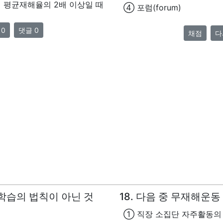
 평균재해율의 2배 이상일 때
④ 포럼(forum)
 0
댓글 0
채점
다
한 학습의 법칙이 아닌 것
18. 다음 중 무재해운
① 직장 소집단 자주활동의