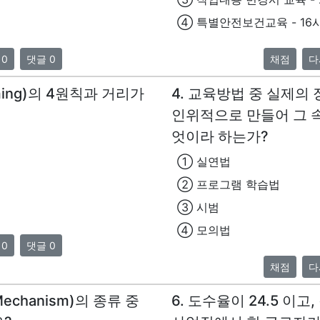
④ 특별안전보건교육 - 16
 0
댓글 0
채점
다
rming)의 4원칙과 거리가
4. 교육방법 중 실제의
인위적으로 만들어 그 
엇이라 하는가?
① 실연법
② 프로그램 학습법
③ 시범
④ 모의법
 0
댓글 0
채점
다
Mechanism)의 종류 중
6. 도수율이 24.5 이고