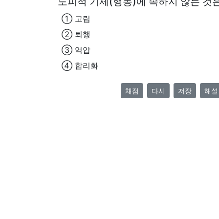
도피적 기제(행동)에 속하지 않는 것
① 고립
② 퇴행
③ 억압
④ 합리화
채점
다시
저장
해설