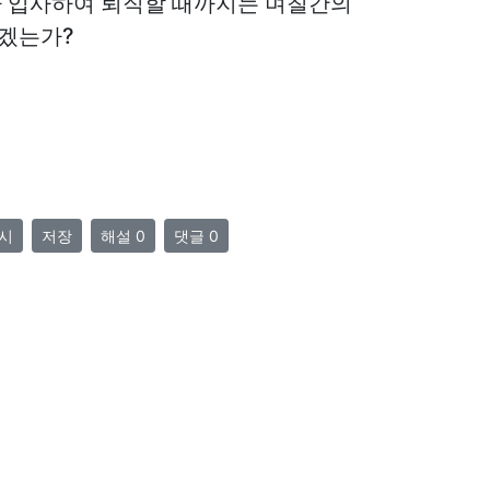
 입사하여 퇴직할 때까지는 며칠간의
겠는가?
시
저장
해설 0
댓글 0