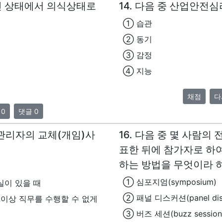
0 인 상태에서 의식상태로
14. 다음 중 산업안전
① 습관
② 동기
③ 감정
④ 지능
채점
다
 0
댓글 0
관리자의 교체(개임)사
16. 다음 중 몇 사람
표한 뒤에 참가자로 하
하는 방법을 무엇이라 
① 심포지엄(symposium)
실이 있을 때
② 패널 디스커션(panel disc
 이상 직무를 수행할 수 없게
③ 버즈 세션(buzz session