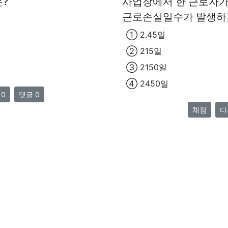
은?
사업장에서 한 근로자가
근로손실일수가 발생하
① 2.45일
② 215일
③ 2150일
④ 2450일
 0
댓글 0
채점
다