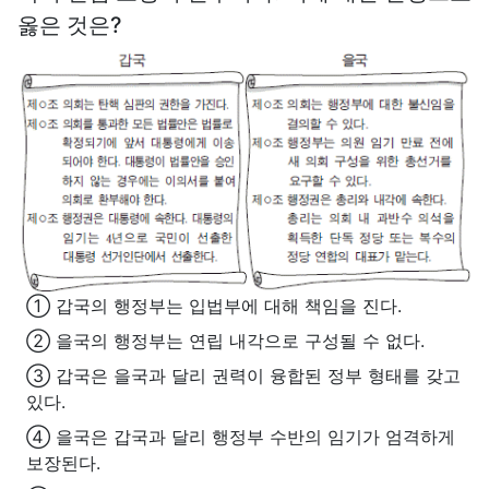
옳은 것은?
① 갑국의 행정부는 입법부에 대해 책임을 진다.
② 을국의 행정부는 연립 내각으로 구성될 수 없다.
③ 갑국은 을국과 달리 권력이 융합된 정부 형태를 갖고
있다.
④ 을국은 갑국과 달리 행정부 수반의 임기가 엄격하게
보장된다.