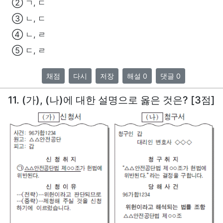
② ㄱ, ㄷ
③ ㄴ, ㄷ
④ ㄴ, ㄹ
⑤ ㄷ, ㄹ
채점
다시
저장
해설 0
댓글 0
11. (가), (나)에 대한 설명으로 옳은 것은? [3점]