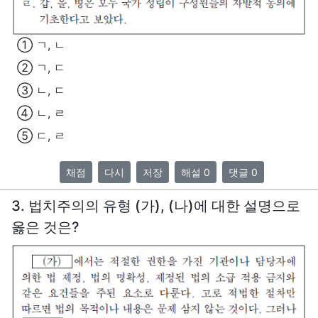
① ㄱ, ㄴ
② ㄱ, ㄷ
③ ㄴ, ㄷ
④ ㄴ, ㄹ
⑤ ㄷ, ㄹ
채점
다시
저장
해설 0
댓글 0
3. 법치주의의 유형 (가), (나)에 대한 설명으로
옳은 것은?