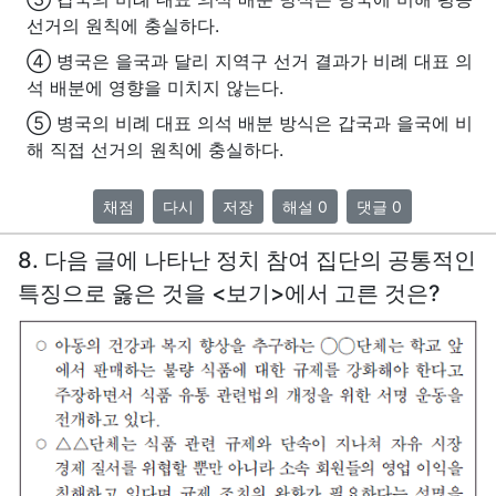
선거의 원칙에 충실하다.
④ 병국은 을국과 달리 지역구 선거 결과가 비례 대표 의
석 배분에 영향을 미치지 않는다.
⑤ 병국의 비례 대표 의석 배분 방식은 갑국과 을국에 비
해 직접 선거의 원칙에 충실하다.
채점
다시
저장
해설 0
댓글 0
8. 다음 글에 나타난 정치 참여 집단의 공통적인
특징으로 옳은 것을 <보기>에서 고른 것은?