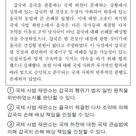
① 국제 사법 재판소는 갑국의 행위가 법의 일반 원칙을
위반하였는지를 판단할 수 있다.
② 국제 사법 재판소는 을국이 체결한 다자 조약에 의해
갑국의 손해 배상 책임을 인정할 수 있다.
③ 국제 사법 재판소는 국제 하천에 대한 국제 관습법에
의해 갑국의 손해 배상 책임을 인정할 수 있다.