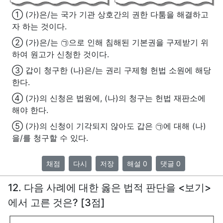
① (가)은/는 국가 기관 상호간의 권한 다툼을 해결하고
자 하는 것이다.
② (가)은/는 ㉠으로 인해 침해된 기본권을 구제받기 위
하여 원고가 신청한 것이다.
③ 갑이 청구한 (나)은/는 권리 구제형 헌법 소원에 해당
한다.
④ (가)의 신청은 법원에, (나)의 청구는 헌법 재판소에
해야 한다.
⑤ (가)의 신청이 기각되지 않아도 갑은 ㉠에 대해 (나)
을/를 청구할 수 있다.
채점
다시
저장
해설 0
댓글 0
12. 다음 사례에 대한 옳은 법적 판단을 <보기>
에서 고른 것은? [3점]