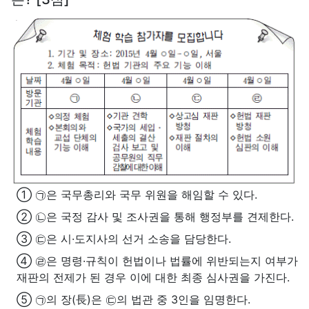
① ㉠은 국무총리와 국무 위원을 해임할 수 있다.
② ㉡은 국정 감사 및 조사권을 통해 행정부를 견제한다.
③ ㉢은 시·도지사의 선거 소송을 담당한다.
④ ㉣은 명령·규칙이 헌법이나 법률에 위반되는지 여부가
재판의 전제가 된 경우 이에 대한 최종 심사권을 가진다.
⑤ ㉠의 장(長)은 ㉢의 법관 중 3인을 임명한다.