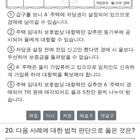
① 갑구를 보니 A`주택에 저당권이 설정되어 있으므로
경매에 넘어갈 수 있습니다.
② 주택 임대차 보호법상 대항력만 갖추면 등기부에 공
시되어 을에게 대항할 수 있습니다.
③ 저당권 설정 전에 전입 신고만 했다면 경매 시 을보다
우선하여 보증금을 돌려받을 수 없습니다.
④ A`주택은 을이 가압류하고 있으므로 임차인도 신속하
게 가압류 하여 대항력을 확보해야 합니다.
⑤ 주택 임대차 보호법상 대항력만 갖추면 A`주택이 경
매되어 1억 원에 매각되어도 을과 5천만 원씩 나누어 받
습니다.
채점
다시
저장
해설 0
댓글 0
20. 다음 사례에 대한 법적 판단으로 옳은 것은?