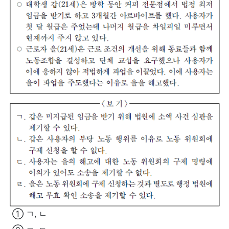
① ㄱ, ㄴ