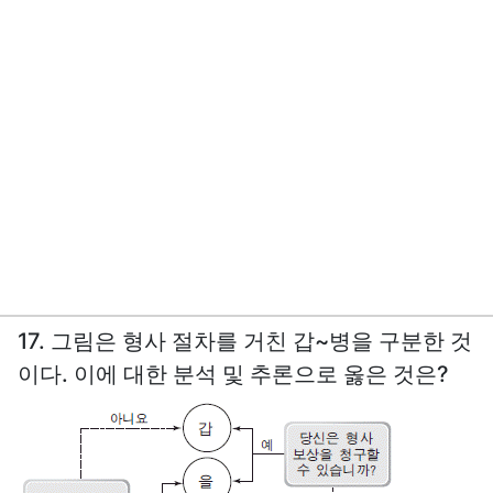
17. 그림은 형사 절차를 거친 갑~병을 구분한 것
이다. 이에 대한 분석 및 추론으로 옳은 것은?