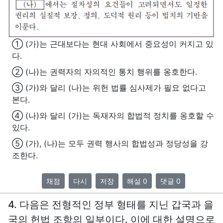
① (가)는 근대보다는 현대 사회에서 중요성이 커지고 있
다.
② (나)는 권력자의 자의적인 통치 행위를 옹호한다.
③ (가)와 달리 (나)는 위헌 법률 심사제가 필요 없다고
본다.
④ (나)와 달리 (가)는 독재자의 합법적 정치를 옹호할 수
있다.
⑤ (가), (나)는 모두 권력 행사의 합법성과 정당성을 강
조한다.
채점
다시
저장
해설 0
댓글 0
4. 다음은 전형적인 정부 형태를 지닌 갑국과 을
국의 헌법 조항의 일부이다. 이에 대한 설명으로