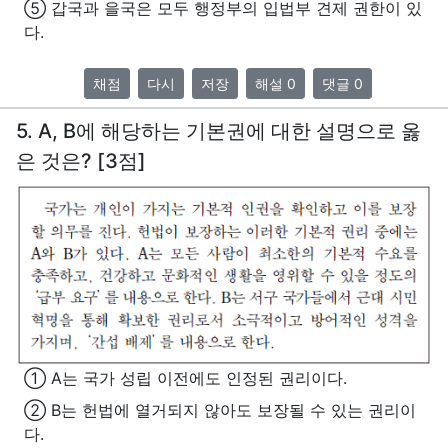
⑤ 갑국과 을국은 모두 행정부의 입법부 견제 권한이 있
다.
채점
다시
저장
해설 0
댓글 0
5. A, B에 해당하는 기본권에 대한 설명으로 옳
은 것은? [3점]
① A는 국가 성립 이전에도 인정된 권리이다.
② B는 헌법에 열거되지 않아도 보장될 수 있는 권리이
다.