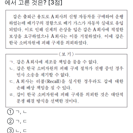
에서 고른 것은? [3점]
① ㄱ, ㄴ
② ㄱ, ㄷ
③ ㄴ, ㄷ