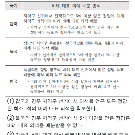
① 갑국의 경우 지역구 선거에서 의석을 얻은 모든 정당
은 최소 1석의 비례 대표 의석을 확보한다.
② 을국의 경우 지역구 선거에서 5석 미만을 얻은 정당은
비례 대표 의석을 배분받을 수 없다.
③ 갑국의 비례 대표 의석 배분 방식은 병국에 비해 평등