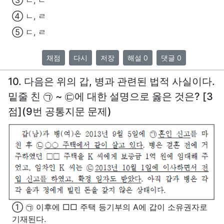
④ ㄴ, ㄹ
⑤ ㄷ, ㄹ
채점
다시
저장
해설 0
댓글 0
10. 다음은 위의 갑, 병과 관련된 법적 사실이다.
밑줄 친 ㉠ ~ ㉢에 대한 설명으로 옳은 것은? [3
점](9번 공통지문 문제)
① ㉠ 이후에 □□ 주택 등기부의 A에 갑이 소유권자로
기재된다.