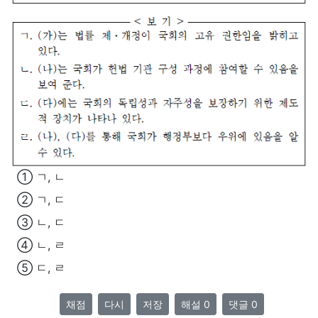
① ㄱ, ㄴ
② ㄱ, ㄷ
③ ㄴ, ㄷ
④ ㄴ, ㄹ
⑤ ㄷ, ㄹ
채점
다시
저장
해설 0
댓글 0