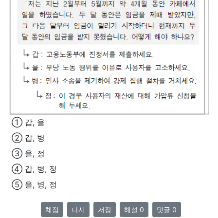
① 갑, 을
② 갑, 병
③ 을, 정
④ 갑, 병, 정
⑤ 을, 병, 정
채점
다시
저장
해설 0
댓글 0