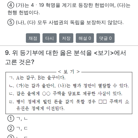
④ (가)는 4ㆍ19 혁명을 계기로 등장한 헌법이며, (다)는
현행 헌법이다.
⑤ (나), (다) 모두 사법권의 독립을 보장하지 않았다.
채점
다시
저장
해설 0
댓글 0
9. 위 등기부에 대한 옳은 분석을 <보기>에서
고른 것은?
① ㄱ, ㄴ
② ㄱ, ㄷ
③ ㄴ, ㄷ