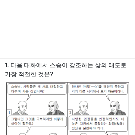
1. 다음 대화에서 스승이 강조하는 삶의 태도로
가장 적절한 것은?