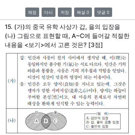
채점
다시
저장
해설 0
댓글 0
15. (가)의 중국 유학 사상가 갑, 을의 입장을
(나) 그림으로 표현할 때, A~C에 들어갈 적절한
내용을 <보기>에서 고른 것은? [3점]