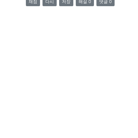
채점
다시
저장
해설 0
댓글 0