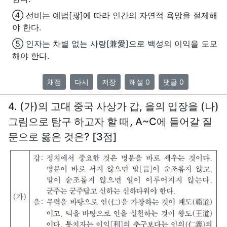
④ 선비는 예법[괋]에 따라 인간의 자연적 욕망을 절제해
야 한다.
⑤ 인자는 차별 없는 사랑[兼愛]으로 백성의 이익을 도모
해야 한다.
채점
다시
저장
해설 0
댓글 0
4. (가)의 고대 중국 사상가 갑, 을의 입장을 (나)
그림으로 탐구 하고자 할 때, A~C에 들어갈 질
문으로 옳은 것은? [3점]