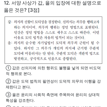
12. 서양 사상가 갑, 을의 입장에 대한 설명으로
옳은 것은? [3점]
① 갑은 선의지에 의한 행위도 불행을 낳게 되면 비도덕
적 행위로 본다.
② 갑은 도덕 법칙의 필연성이 도덕적 의무의 이행을 강
제한다고 본다.
③ 을은 윤리의 사회적 측면에 주목하여 윤리의 상대적
특성을 강조한다.