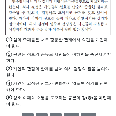
① 심의 주체들은 서로 평등한 관계에서 의견을 개진해
야 한다.
② 관련된 정보의 공유로 시민들의 이해력을 증진시켜야
한다.
③ 개인적 관점의 한계를 넘어 의사 결정의 질을 높여야
한다.
④ 개인의 고정된 선호가 변화하지 않도록 심의를 진행
해야 한다.
⑤ 상호 이해와 소통을 도모하는 공론의 장(場)을 마련해
야 한다.