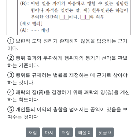
① 보편적 도덕 원리가 존재하지 않음을 입증하는 근거
이다.
② 행위 결과와 무관하게 행위자의 동기의 선악을 판별
하는 기준이다.
③ 행위를 규제하는 법률을 제정하는 데 근거로 삼아야
하는 것이다.
④ 쾌락의 질(質)을 결정하기 위해 쾌락의 양(겷)을 계산
하는 척도이다.
⑤ 개인들의 이익의 총합을 넘어서는 공익이 있음을 보
여주는 것이다.
채점
다시
저장
해설 0
댓글 0