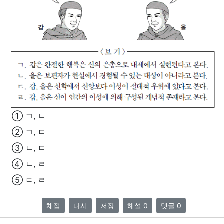
① ㄱ, ㄴ
② ㄱ, ㄷ
③ ㄴ, ㄷ
④ ㄴ, ㄹ
⑤ ㄷ, ㄹ
채점
다시
저장
해설 0
댓글 0