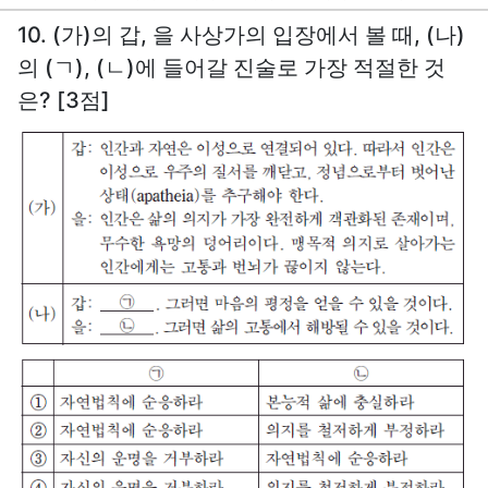
10. (가)의 갑, 을 사상가의 입장에서 볼 때, (나)
의 (ㄱ), (ㄴ)에 들어갈 진술로 가장 적절한 것
은? [3점]