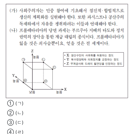
① (ㄱ)
② (ㄴ)
③ (ㄷ)
④ (ㄹ)