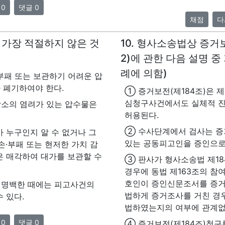
 0
댓글 0
채점
다
중 가장 적절하지 않은 것
10. 형사소송법상 증거
2)에 관한 다음 설명 중
례에 의함)
패 또는 보관하기 어려운 압
 폐기하여야 한다.
① 증거보전(제184조)은 제
심청구사건에서도 실체적 
감소의 염려가 있는 압수물은
허용된다.
② 수사단계에서 검사는 증
 누구인지 알 수 없거나 그
있는 공동피고인을 증인으로 
손·부패 또는 현저한 가치 감
은 매각하여 대가를 보관할 수
③ 판사가 형사소송법 제1
경우에 동법 제163조의 참
호인이 증인신문조서를 증거
 명백한 때에는 피고사건의
법하게 증거조사를 거친 경
 있다.
법하였는지의 여부에 관계없
 0
댓글 0
④ 증거보전(제184조)청구