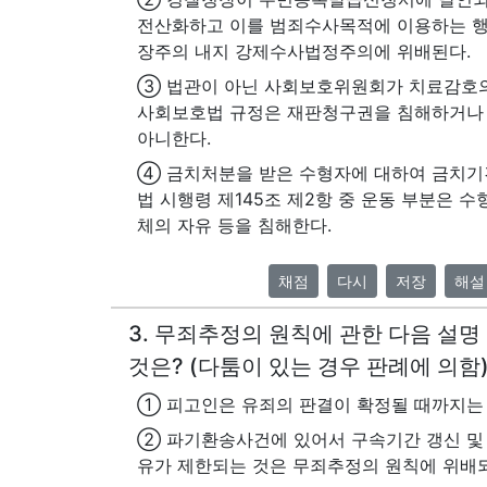
전산화하고 이를 범죄수사목적에 이용하는 행
장주의 내지 강제수사법정주의에 위배된다.
③ 법관이 아닌 사회보호위원회가 치료감호의
사회보호법 규정은 재판청구권을 침해하거나
아니한다.
④ 금치처분을 받은 수형자에 대하여 금치기
법 시행령 제145조 제2항 중 운동 부분은 수
체의 자유 등을 침해한다.
채점
다시
저장
해설
3. 무죄추정의 원칙에 관한 다음 설명
것은? (다툼이 있는 경우 판례에 의함
① 피고인은 유죄의 판결이 확정될 때까지는
② 파기환송사건에 있어서 구속기간 갱신 및
유가 제한되는 것은 무죄추정의 원칙에 위배