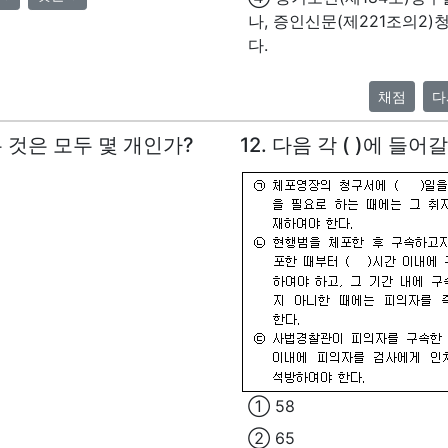
나, 증인신문(제221조의2
다.
채점
다
은 것은 모두 몇 개인가?
12. 다음 각 ( )에 들
① 58
② 65