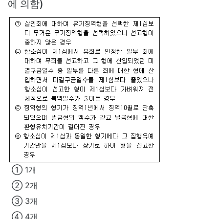
에 의함)
① 1개
② 2개
③ 3개
④ 4개