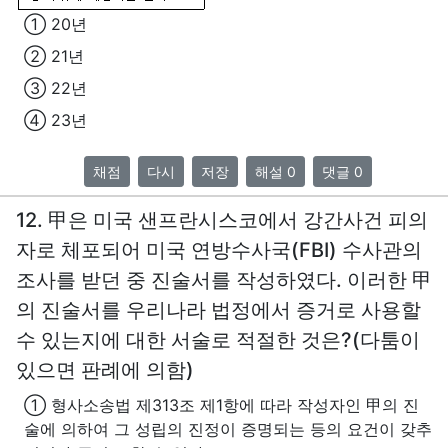
① 20년
② 21년
③ 22년
④ 23년
채점
다시
저장
해설 0
댓글 0
12. 甲은 미국 샌프란시스코에서 강간사건 피의
자로 체포되어 미국 연방수사국(FBI) 수사관의
조사를 받던 중 진술서를 작성하였다. 이러한 甲
의 진술서를 우리나라 법정에서 증거로 사용할
수 있는지에 대한 서술로 적절한 것은?(다툼이
있으면 판례에 의함)
① 형사소송법 제313조 제1항에 따라 작성자인 甲의 진
술에 의하여 그 성립의 진정이 증명되는 등의 요건이 갖추