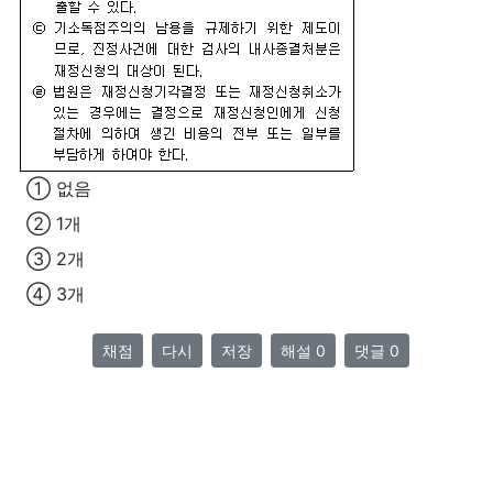
① 없음
② 1개
③ 2개
④ 3개
채점
다시
저장
해설 0
댓글 0