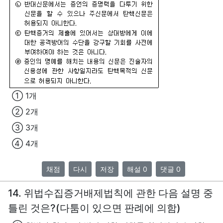
① 1개
② 2개
③ 3개
④ 4개
채점
다시
저장
해설 0
댓글 0
14. 위법수집증거배제법칙에 관한 다음 설명 중
틀린 것은?(다툼이 있으면 판례에 의함)