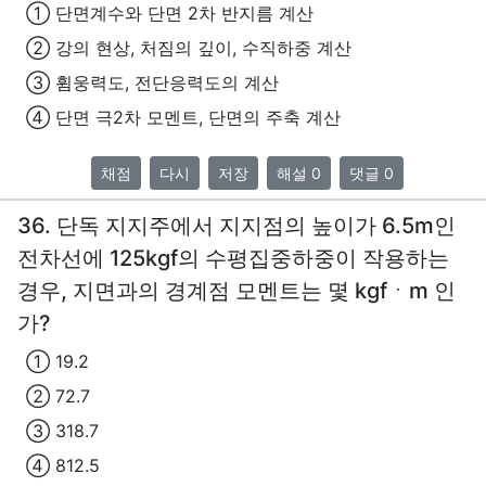
① 단면계수와 단면 2차 반지름 계산
② 강의 현상, 처짐의 깊이, 수직하중 계산
③ 휨웅력도, 전단응력도의 계산
④ 단면 극2차 모멘트, 단면의 주축 계산
채점
다시
저장
해설 0
댓글 0
36. 단독 지지주에서 지지점의 높이가 6.5m인
전차선에 125kgf의 수평집중하중이 작용하는
경우, 지면과의 경계점 모멘트는 몇 kgfㆍm 인
가?
① 19.2
② 72.7
③ 318.7
④ 812.5