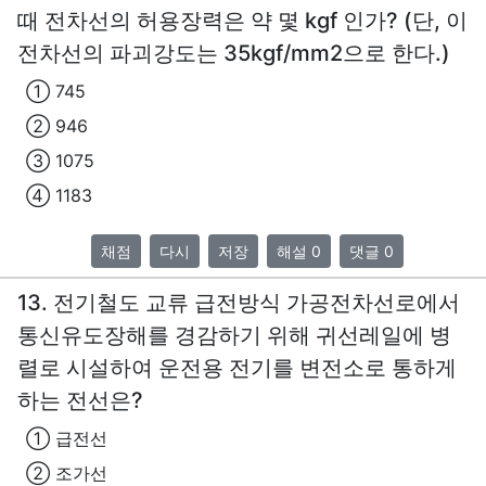
때 전차선의 허용장력은 약 몇 kgf 인가? (단, 이
전차선의 파괴강도는 35kgf/mm2으로 한다.)
① 745
② 946
③ 1075
④ 1183
채점
다시
저장
해설 0
댓글 0
13. 전기철도 교류 급전방식 가공전차선로에서
통신유도장해를 경감하기 위해 귀선레일에 병
렬로 시설하여 운전용 전기를 변전소로 통하게
하는 전선은?
① 급전선
② 조가선