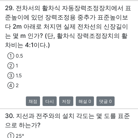
29. 전차서의 활차식 자동장력조정장치에서 표
준높이에 있던 장력조정용 중추가 표준높이보
다 2m 아래로 처지면 실제 전차선의 신장길이
는 몇 m 인가? (단, 활차식 장력조정장치의 활
차비는 4:1이다.)
① 0.5
② 1
③ 1.5
④ 2
채점
다시
저장
해설 0
댓글 0
30. 지선과 전주와의 설치 각도는 몇 도를 표준
으로 하는가?
① 25°