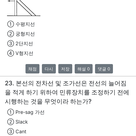
① 수평지선
② 궁형지선
③ 2단지선
④ V형지선
채점
다시
저장
해설 0
댓글 0
23. 본선의 전차선 및 조가선은 전선의 늘어짐
을 적게 하기 위하여 민류장치를 조정하기 전에
시행하는 것을 무엇이라 하는가?
① Pre-sag 가선
② Slack
③ Cant