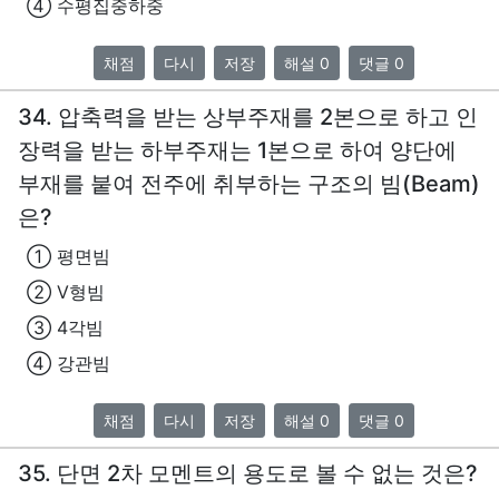
④ 수평집중하중
채점
다시
저장
해설 0
댓글 0
34. 압축력을 받는 상부주재를 2본으로 하고 인
장력을 받는 하부주재는 1본으로 하여 양단에
부재를 붙여 전주에 취부하는 구조의 빔(Beam)
은?
① 평면빔
② V형빔
③ 4각빔
④ 강관빔
채점
다시
저장
해설 0
댓글 0
35. 단면 2차 모멘트의 용도로 볼 수 없는 것은?