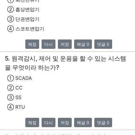
② 흡상변압기
③ 단권변압기
④ 스코트변압기
채점
다시
저장
해설 0
댓글 0
5. 원격감시, 제어 및 운용을 할 수 있는 시스템
을 무엇이라 하는가?
① SCADA
② CC
③ SS
④ RTU
채점
다시
저장
해설 0
댓글 0