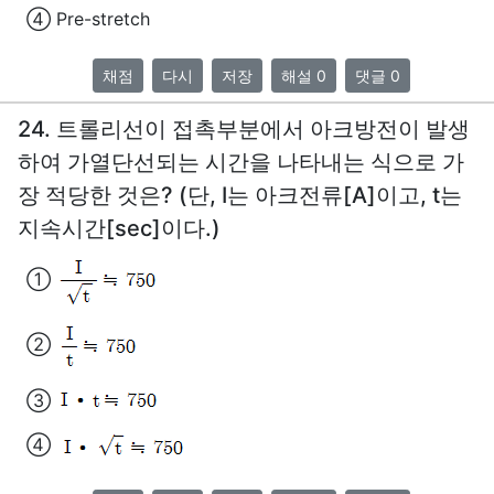
④ Pre-stretch
채점
다시
저장
해설 0
댓글 0
24. 트롤리선이 접촉부분에서 아크방전이 발생
하여 가열단선되는 시간을 나타내는 식으로 가
장 적당한 것은? (단, I는 아크전류[A]이고, t는
지속시간[sec]이다.)
①
②
③
④