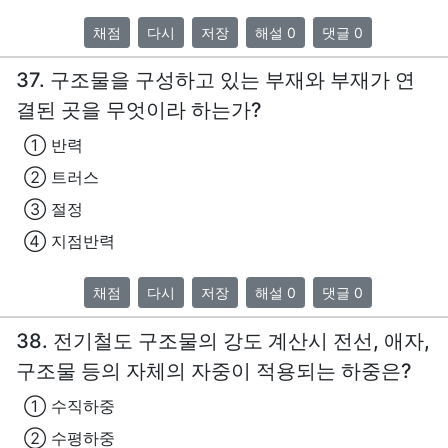
채점
다시
저장
해설 0
댓글 0
37. 구조물을 구성하고 있는 부재와 부재가 연
결된 곳을 무엇이라 하는가?
① 반력
② 트러스
③ 절정
④ 지점반력
채점
다시
저장
해설 0
댓글 0
38. 전기철도 구조물의 강도 계산시 전선, 애자,
구조물 등의 자체의 자중이 적용되는 하중은?
① 수직하중
② 수평하중