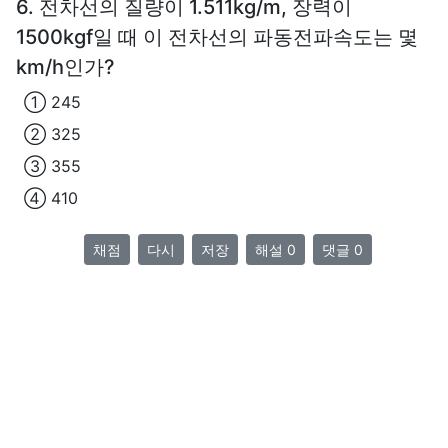
6. 전차선의 질량이 1.511kg/m, 장력이
1500kgf일 때 이 전차선의 파동전파속도는 몇
km/h인가?
① 245
② 325
③ 355
④ 410
채점
다시
저장
해설 0
댓글 0