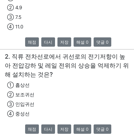
② 4.9
③ 7.5
④ 11.0
채점
다시
저장
해설 0
댓글 0
2. 직류 전차선로에서 귀선로의 전기저항이 높
아 전압강하 및 레일 전위의 상승을 억제하기 위
해 설치하는 것은?
① 흡상선
② 보조귀선
③ 인입귀선
④ 중성선
채점
다시
저장
해설 0
댓글 0