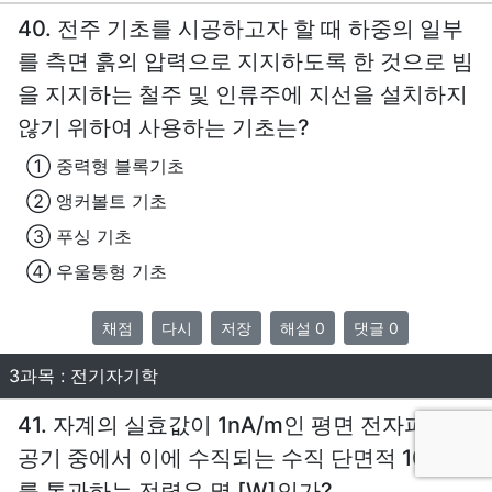
40. 전주 기초를 시공하고자 할 때 하중의 일부
를 측면 흙의 압력으로 지지하도록 한 것으로 빔
을 지지하는 철주 및 인류주에 지선을 설치하지
않기 위하여 사용하는 기초는?
① 중력형 블록기초
② 앵커볼트 기초
③ 푸싱 기초
④ 우울통형 기초
채점
다시
저장
해설 0
댓글 0
3과목 : 전기자기학
41. 자계의 실효값이 1nA/m인 평면 전자파가
공기 중에서 이에 수직되는 수직 단면적 10m2
를 통과하는 전력은 몇 [W]인가?