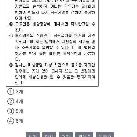
① 3개
② 4개
③ 5개
④ 6개
채점
다시
저장
해설 0
댓글 0