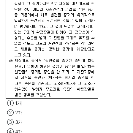
① 1개
② 2개
③ 3개
④ 4개