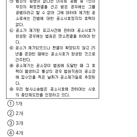
① 1개
② 2개
③ 3개
④ 4개