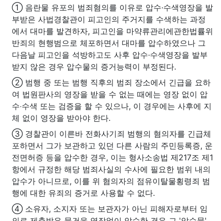
① 음란물 유포의 범죄혐의를 이유로 압수·수색영장을 발
부받은 사법경찰관이 피고인의 주거지를 수색하는 과정
에서 대마를 발견하자, 피고인을 마약류관리에관한법률위
반죄의 현행범으로 체포하면서 대마를 압수하였으나 그
다음날 피고인을 석방하고도 사후 압수·수색영장을 발부
받지 않은 경우 압수물의 증거능력이 부정된다.
② 범행 중 또는 범행 직후의 범죄 장소에서 긴급을 요하
여 법원판사의 영장을 받을 수 없는 때에는 영장 없이 압
수‧수색 또는 검증을 할 수 있으나, 이 경우에는 사후에 지
체 없이 영장을 받아야 한다.
③ 경찰관이 이른바 전화사기죄 범행의 혐의자를 긴급체
포하면서 그가 보관하고 있던 다른 사람의 주민등록증, 운
전면허증 등을 압수한 경우, 이는 형사소송법 제217조 제1
항에서 규정한 해당 범죄사실의 수사에 필요한 범위 내의
압수가 아니므로, 이를 위 혐의자의 점유이탈물횡령죄 범
행에 대한 유죄의 증거로 사용할 수 없다.
④ 소유자, 소지자 또는 보관자가 아닌 피해자로부터 임
의로 제출받은 물건을 영장없이 압수한 경우 그 '압수물'