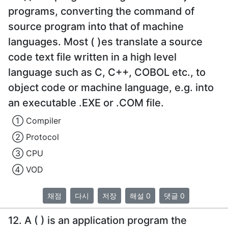
programs, converting the command of
source program into that of machine
languages. Most ( )es translate a source
code text file written in a high level
language such as C, C++, COBOL etc., to
object code or machine language, e.g. into
an executable .EXE or .COM file.
① Compiler
② Protocol
③ CPU
④ VOD
채점
다시
저장
해설 0
댓글 0
12. A ( ) is an application program the