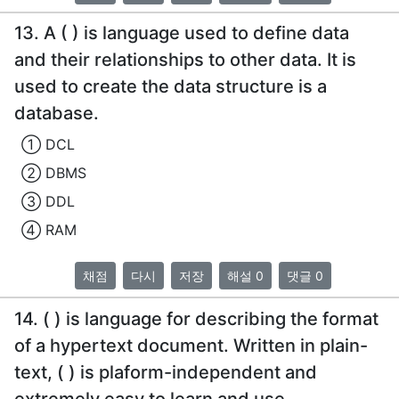
13. A ( ) is language used to define data
and their relationships to other data. It is
used to create the data structure is a
database.
① DCL
② DBMS
③ DDL
④ RAM
채점
다시
저장
해설 0
댓글 0
14. ( ) is language for describing the format
of a hypertext document. Written in plain-
text, ( ) is plaform-independent and
extremely easy to learn and use