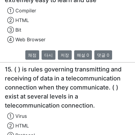
① Compiler
② HTML
③ Bit
④ Web Browser
채점
다시
저장
해설 0
댓글 0
15. ( ) is rules governing transmitting and
receiving of data in a telecommunication
connection when they communicate. ( )
exist at several levels in a
telecommunication connection.
① Virus
② HTML