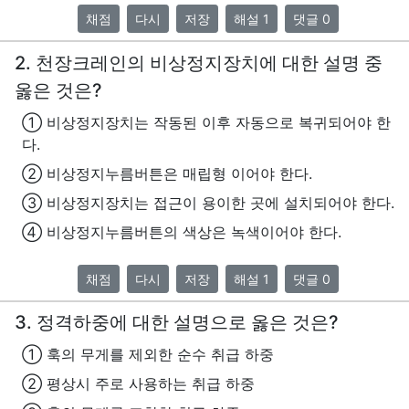
채점
다시
저장
해설 1
댓글 0
2. 천장크레인의 비상정지장치에 대한 설명 중
옳은 것은?
① 비상정지장치는 작동된 이후 자동으로 복귀되어야 한
다.
② 비상정지누름버튼은 매립형 이어야 한다.
③ 비상정지장치는 접근이 용이한 곳에 설치되어야 한다.
④ 비상정지누름버튼의 색상은 녹색이어야 한다.
채점
다시
저장
해설 1
댓글 0
3. 정격하중에 대한 설명으로 옳은 것은?
① 훅의 무게를 제외한 순수 취급 하중
② 평상시 주로 사용하는 취급 하중