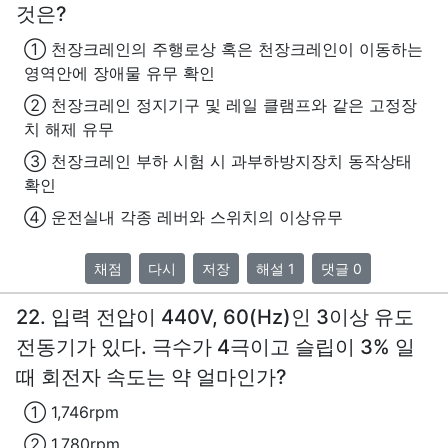
것은?
① 천장크레인의 주행로상 혹은 천장크레인이 이동하는
영역안에 장애물 유무 확인
② 천장크레인 정지기구 및 레일 클램프와 같은 고정장
치 해제 유무
③ 천장크레인 부하 시험 시 과부하방지장치 동작상태
확인
④ 운전실내 각종 레버와 스위치의 이상유무
채점
다시
저장
해설 1
댓글 0
22. 입력 전압이 440V, 60(Hz)인 3이상 유도
전동기가 있다. 극수가 4극이고 슬립이 3% 일
때 회전자 속도는 약 얼마인가?
① 1,746rpm
② 1,780rpm