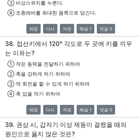
③ 비상스위치를 누른다.
④ 조종레버를 최대한 몸쪽으로 당긴다.
채점
다시
저장
해설 1
댓글 0
38. 접선키에서 120° 각도로 두 곳에 키를 끼우
는 이유는?
① 작은 동력을 전달하기 위하여
② 축을 강하게 하기 위하여
③ 역 회전을 할 수 있게 하기 위하여
④ 축 압을 막기 위하여
채점
다시
저장
해설 1
댓글 0
39. 권상 시, 갑자기 이상 제동이 걸렸을 때의
원인으로 옳지 않은 것은?