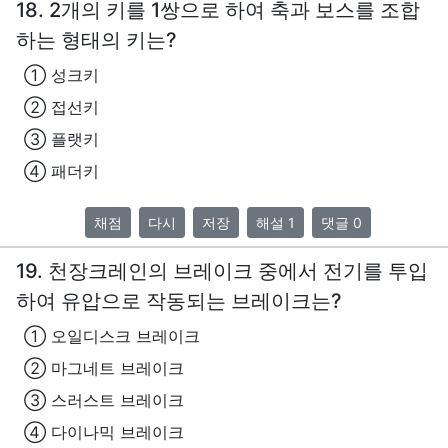
18. 2개의 키를 1쌍으로 하여 축과 보스를 조합
하는 형태의 키는?
① 성크키
② 접선키
③ 플랫키
④ 패더키
채점
다시
저장
해설 1
댓글 0
19. 천장크레인의 브레이크 중에서 전기를 투입
하여 유압으로 작동되는 브레이크는?
① 오일디스크 브레이크
② 마그네트 브레이크
③ 스러스트 브레이크
④ 다이나믹 브레이크