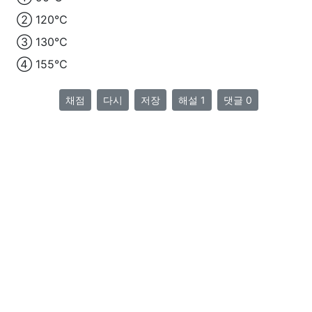
② 120℃
③ 130℃
④ 155℃
채점
다시
저장
해설 1
댓글 0