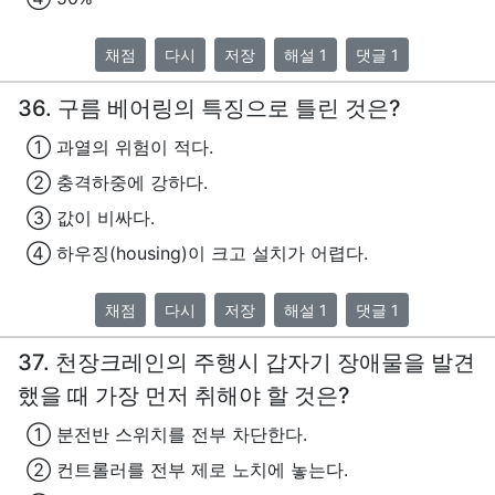
채점
다시
저장
해설 1
댓글 1
36. 구름 베어링의 특징으로 틀린 것은?
① 과열의 위험이 적다.
② 충격하중에 강하다.
③ 값이 비싸다.
④ 하우징(housing)이 크고 설치가 어렵다.
채점
다시
저장
해설 1
댓글 1
37. 천장크레인의 주행시 갑자기 장애물을 발견
했을 때 가장 먼저 취해야 할 것은?
① 분전반 스위치를 전부 차단한다.
② 컨트롤러를 전부 제로 노치에 놓는다.