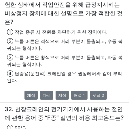
험한 상태에서 작업안전을 위해 급정지시키는
비상정지 장치에 대한 설명으로 가장 적합한 것
은?
① 작업 종류 시 전원을 차단하기 위한 장치이다.
② 누름 버튼은 적색으로 머리 부분이 돌출되고, 수동 복
귀되는 형식이다.
③ 누름 버튼은 황색으로 머리 부분이 돌출되고, 자동 복
귀되는 형식이다.
④ 탑승용(운전석) 크레인일 경우 권상레버와 같이 부착
된다.
채점
다시
저장
해설 1
댓글 0
32. 천장크레인의 전기기기에서 사용하는 절연
에 관한 용어 중 “F종” 절연의 허용 최고온도는?
① 90℃