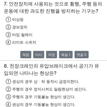
7. 안전장치에 사용되는 것으로 횡행, 주행 등의
운동에 대한 과도한 진행을 방지하는 기구는?
① 비상등
② 경보장치
③ 타임 릴레이
④ 리미트 스위치
채점
다시
저장
해설 1
댓글 0
8. 천장크레인의 유압브레이크에서 공기가 유
입되면 나타나는 현상은?
① 권상의 경우 상ㆍ하 동작시 급정지한다.
② 주행의 경우 정지시켜도 밀림현상이 생긴다.
③ 주행의 경우 기동불능 현상이 생긴다.
④ 권상의 경우 기동불능 현상이 생긴다.