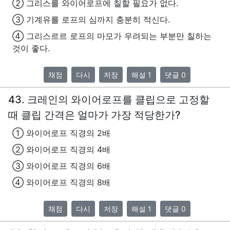
② 그리스를 와이어로프에 칠할 필요가 없다.
③ 기계유를 로프의 심까지 충분히 적신다.
④ 그리스르르 로프의 마모가 우려되는 부분만 칠하는
것이 좋다.
채점
다시
저장
해설 1
댓글 0
43. 크레인의 와이어로프를 클립으로 고정할
때 클립 간격은 얼마가 가장 적당한가?
① 와이어로프 직경의 2배
② 와이어로프 직경의 4배
③ 와이어로프 직경의 6배
④ 와이어로프 직경의 8배
채점
다시
저장
해설 1
댓글 0