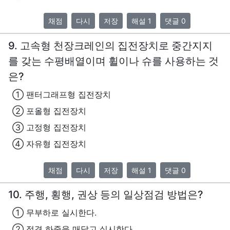
채점
다시
저장
해설 1
댓글 0
9. 고속형 천장크레인의 집전장치로 중간지지
를 갖는 수평배열이며 휠이나 슈를 사용하는 것
은?
① 팬터그래프형 집전장치
② 포올형 집전장치
③ 고정형 집전장치
④ 자유형 집전장치
채점
다시
저장
해설 1
댓글 0
10. 주행, 횡행, 권상 등의 일상점검 방법은?
① 무부하로 실시한다.
② 정격 하중을 매달고 실시한다.