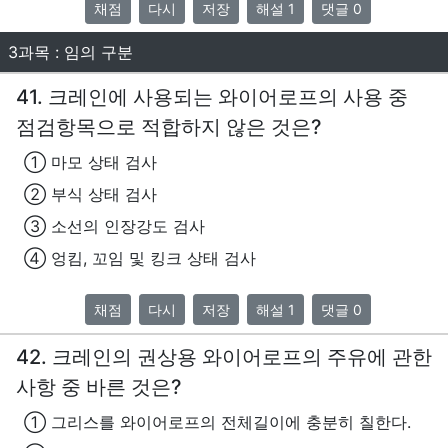
채점
다시
저장
해설 1
댓글 0
3과목 : 임의 구분
41. 크레인에 사용되는 와이어로프의 사용 중
점검항목으로 적합하지 않은 것은?
① 마모 상태 검사
② 부식 상태 검사
③ 소선의 인장강도 검사
④ 엉킴, 꼬임 및 킹크 상태 검사
채점
다시
저장
해설 1
댓글 0
42. 크레인의 권상용 와이어로프의 주유에 관한
사항 중 바른 것은?
① 그리스를 와이어로프의 전체길이에 충분히 칠한다.