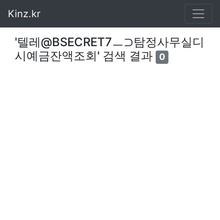
Kinz.kr
'텔레@BSECRET7ㅡ⊃탐정사무실디
시예금잔액조회' 검색 결과
0