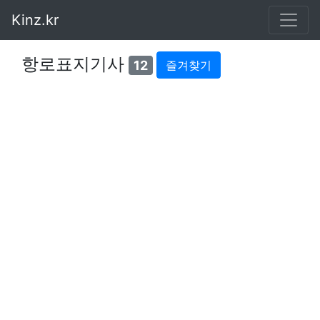
Kinz.kr
항로표지기사
12
즐겨찾기